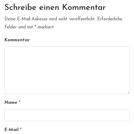
Schreibe einen Kommentar
Deine E-Mail-Adresse wird nicht veröffentlicht.
Erforderliche
Felder sind mit
*
markiert
Kommentar
Name
*
E-Mail
*