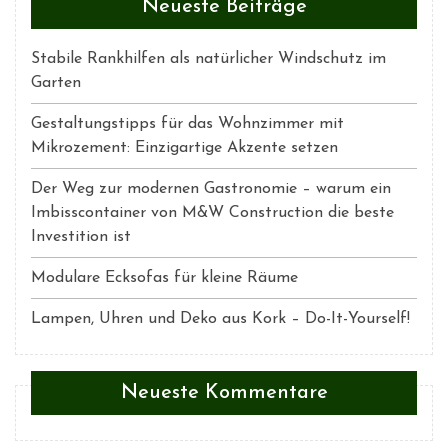
Neueste Beiträge
Stabile Rankhilfen als natürlicher Windschutz im
Garten
Gestaltungstipps für das Wohnzimmer mit
Mikrozement: Einzigartige Akzente setzen
Der Weg zur modernen Gastronomie – warum ein
Imbisscontainer von M&W Construction die beste
Investition ist
Modulare Ecksofas für kleine Räume
Lampen, Uhren und Deko aus Kork – Do-It-Yourself!
Neueste Kommentare