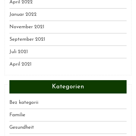
April 2022
Januar 2022
November 2021
September 2021
Juli 2021
April 2021
Kategorien
Bez kategorii
Familie
Gesundheit