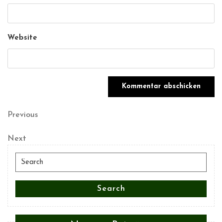
Website
Beitrags-
Previous
Previous
Post
Navigation
Next
Next
Post
Search
for:
Search