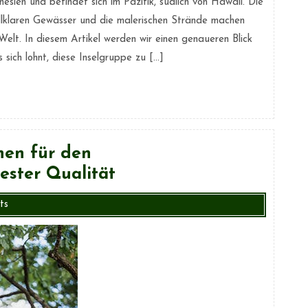
nesien und befindet sich im Pazifik, südlich von Hawaii. Die
allklaren Gewässer und die malerischen Strände machen
Welt. In diesem Artikel werden wir einen genaueren Blick
sich lohnt, diese Inselgruppe zu […]
chen für den
ester Qualität
ts