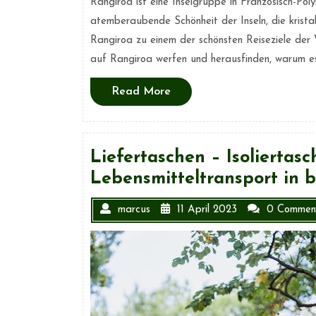
Rangiroa ist eine Inselgruppe in Französisch-Poly
atemberaubende Schönheit der Inseln, die krist
Rangiroa zu einem der schönsten Reiseziele der 
auf Rangiroa werfen und herausfinden, warum es 
Read
Read More
More
Liefertaschen – Isoliertas
Lebensmitteltransport in b
marcus
11 April 2023
0 Commen