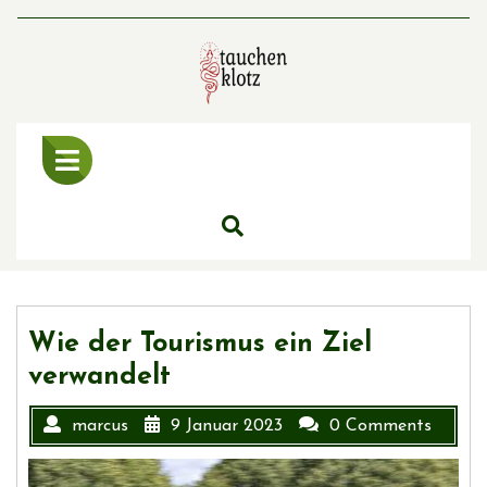
Skip
to
content
Open
Menu
Wie der Tourismus ein Ziel
verwandelt
marcus
9 Januar 2023
0 Comments