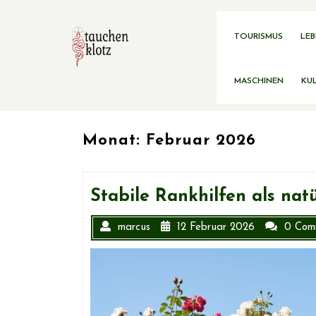
Skip
to
content
TOURISMUS
LEB
MASCHINEN
KUL
Monat: Februar 2026
Stabile Rankhilfen als nat
marcus
12 Februar 2026
0 Com