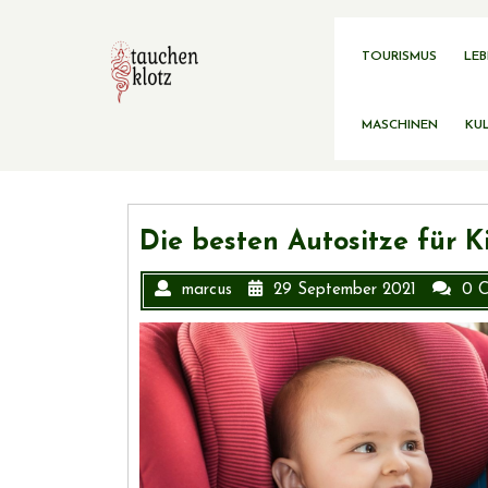
Skip
to
content
TOURISMUS
LEB
MASCHINEN
KUL
Die besten Autositze für K
marcus
29 September 2021
0 