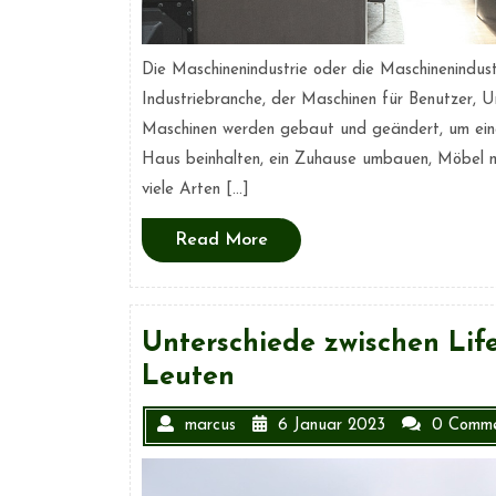
Die Maschinenindustrie oder die Maschinenindustr
Industriebranche, der Maschinen für Benutzer, 
Maschinen werden gebaut und geändert, um eine
Haus beinhalten, ein Zuhause umbauen, Möbel m
viele Arten […]
Read
Read More
More
Unterschiede zwischen Lif
Leuten
marcus
6 Januar 2023
0 Comme